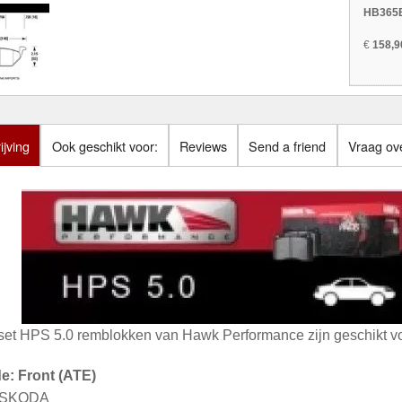
HB365B
€
158,9
jving
Ook geschikt voor:
Reviews
Send a friend
Vraag ove
set HPS 5.0 remblokken van Hawk Performance zijn geschikt vo
de: Front (ATE)
: SKODA