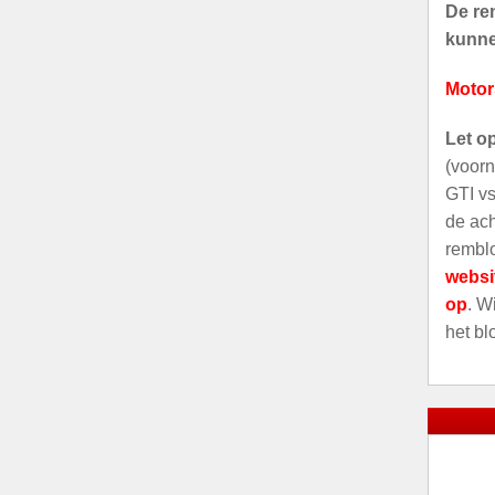
De rem
kunnen
Motor
Let o
(voorn
GTI vs
de ach
remblo
websi
op
. W
het bl