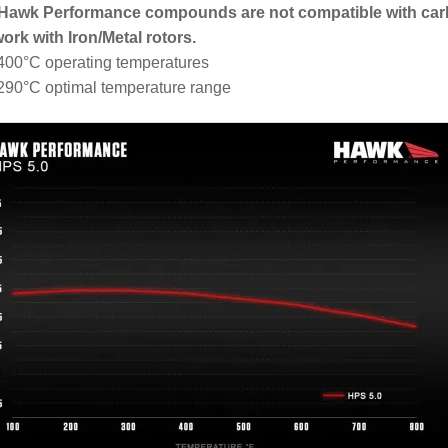
 Hawk Performance compounds are not compatible with car
work with Iron/Metal rotors.
400°C operating temperatures
290°C optimal temperature range