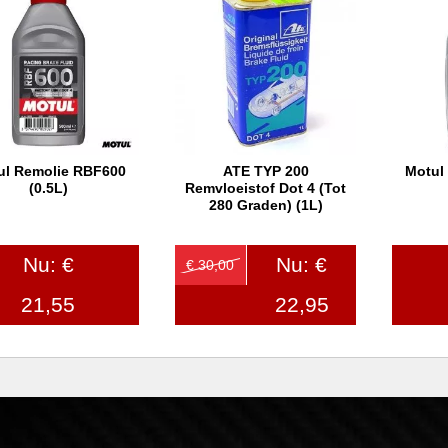
ul Remolie RBF600
ATE TYP 200
Motul
In winkelwagen
In winkelwagen
In
(0.5L)
Remvloeistof Dot 4 (tot
280 Graden) (1L)
Nu: €
Nu: €
€ 30,00
21,55
22,95