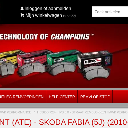
Inloggen of aanmelden
Mijn winkelwagen
(€
0,00
)
UITLEG REMVOERINGEN
HELP CENTER
REMVLOEISTOF
AWK PERFORMANCE
/
HB365B.728 - HPS 5.0 - STRAAT REMBLOKKEN HAWK PER
T (ATE) - SKODA FABIA (5J) (20