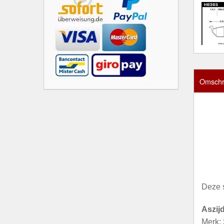
Omschri
Deze 
Aszij
Merk