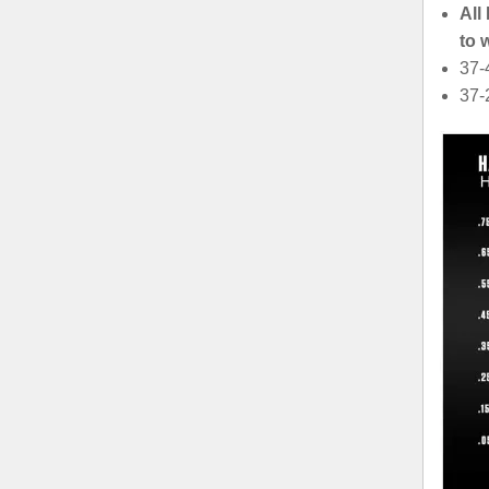
All
to 
37-
37-