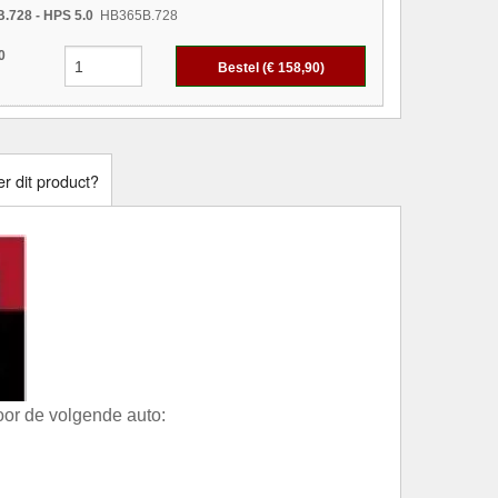
.728 - HPS 5.0
HB365B.728
0
Bestel (€
158,90
)
r dit product?
or de volgende auto: