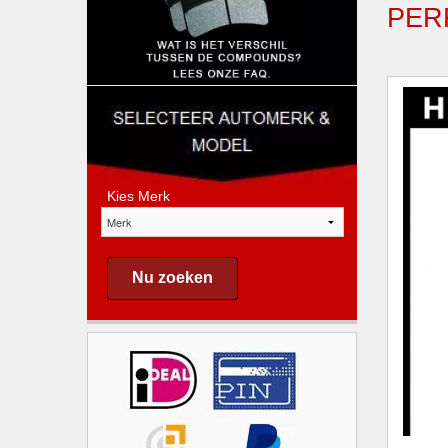
PER
Kies Merk
Nu zoeken