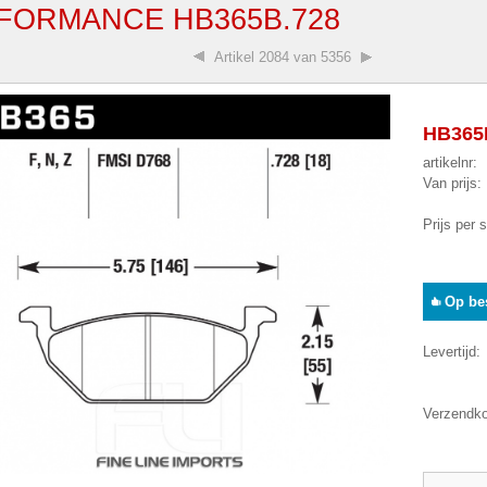
FORMANCE HB365B.728
Artikel
2084 van 5356
HB365B
artikelnr:
Van prijs:
Prijs per 
Op bes
Levertijd:
Verzendko