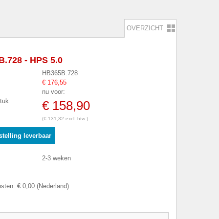
OVERZICHT
.728 - HPS 5.0
HB365B.728
€ 176,55
nu voor:
stuk
€ 158,90
(€ 131,32 excl. btw )
telling leverbaar
2-3 weken
sten: € 0,00 (Nederland)