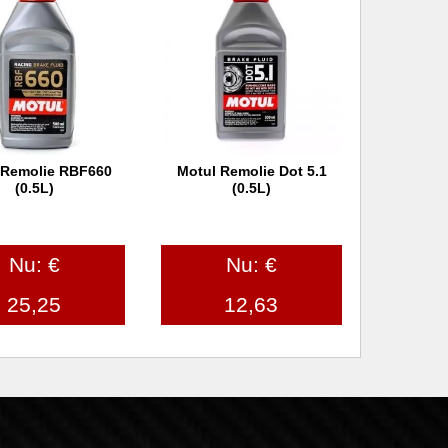
 Remolie RBF660
Motul Remolie Dot 5.1
 winkelwagen
In winkelwagen
(0.5L)
(0.5L)
Nu: €
Nu: €
25,25
12,63