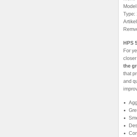
Model:
Type: 
Artik
Remvo
HPS 5
For ye
closer
the g
that p
and qu
improv
Agg
Gre
Smo
Des
Con