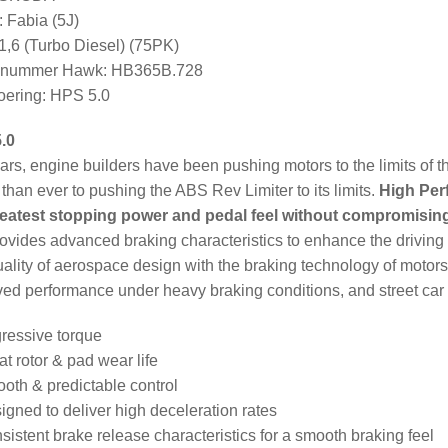
 Fabia (5J)
1,6 (Turbo Diesel) (75PK)
elnummer Hawk: HB365B.728
ering: HPS 5.0
.0
ars, engine builders have been pushing motors to the limits of t
 than ever to pushing the ABS Rev Limiter to its limits.
High Per
reatest stopping power and pedal feel without compromisi
rovides advanced braking characteristics to enhance the drivi
ality of aerospace design with the braking technology of motorsp
ed performance under heavy braking conditions, and street car f
ressive torque
at rotor & pad wear life
oth & predictable control
igned to deliver high deceleration rates
sistent brake release characteristics for a smooth braking feel