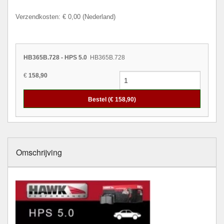
Verzendkosten: € 0,00 (Nederland)
HB365B.728 - HPS 5.0
HB365B.728
€
158,90
Bestel (€
158,90
)
Omschrijving