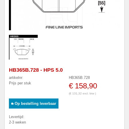
HB365B.728 - HPS 5.0
artikelnr:
HB365B.728
Prijs per stuk
€ 158,90
(€ 131,32 excl. btw )
Op bestelling leverbaar
Levertijd:
2-3 weken