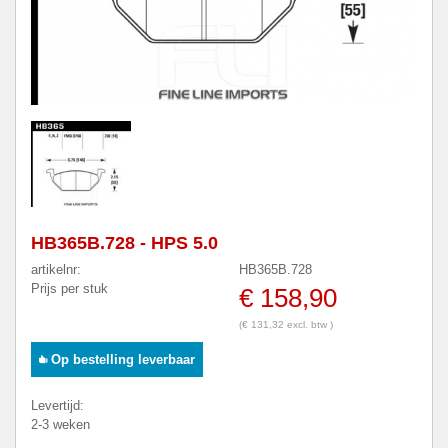
HB365B.728 - HPS 5.0
artikelnr:
HB365B.728
Prijs per stuk
€ 158,90
(€ 131,32 excl. btw )
Op bestelling leverbaar
Levertijd:
2-3 weken