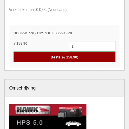
Verzendkosten: € 0,00 (Nederland)
HB365B.728 - HPS 5.0
HB365B.728
€
158,90
Bestel (€
158,90
)
Omschrijving