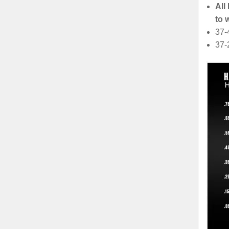
All
to 
37-
37-