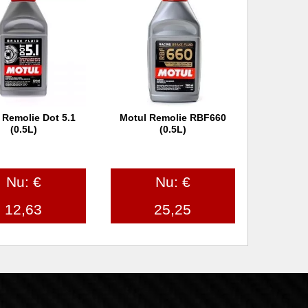
 Remolie Dot 5.1
Motul Remolie RBF660
 winkelwagen
In winkelwagen
(0.5L)
(0.5L)
Nu: €
Nu: €
12,63
25,25