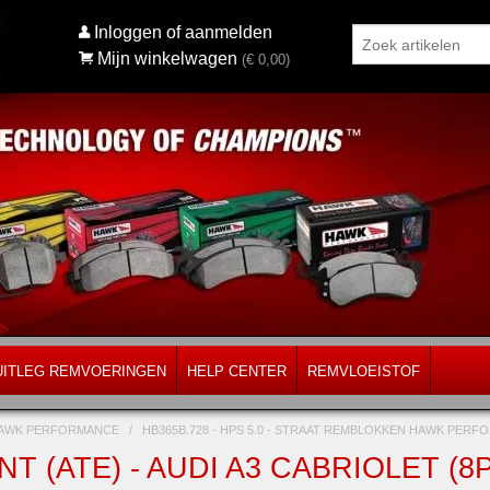
Inloggen of aanmelden
Mijn winkelwagen
(€
0,00
)
UITLEG REMVOERINGEN
HELP CENTER
REMVLOEISTOF
AWK PERFORMANCE
/
HB365B.728 - HPS 5.0 - STRAAT REMBLOKKEN HAWK PER
T (ATE) - AUDI A3 CABRIOLET (8P)