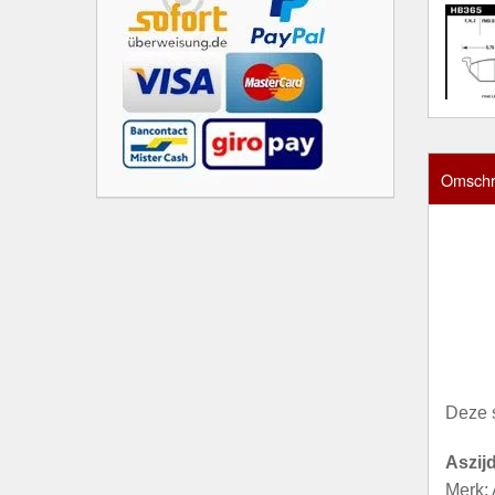
Omschri
Deze 
Aszij
Merk: