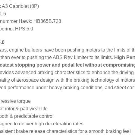
 A3 Cabriolet (8P)
1,6
elnummer Hawk: HB365B.728
ering: HPS 5.0
.0
ars, engine builders have been pushing motors to the limits of t
 than ever to pushing the ABS Rev Limiter to its limits.
High Per
reatest stopping power and pedal feel without compromisi
rovides advanced braking characteristics to enhance the drivi
ality of aerospace design with the braking technology of motorsp
ed performance under heavy braking conditions, and street car f
ressive torque
at rotor & pad wear life
oth & predictable control
igned to deliver high deceleration rates
sistent brake release characteristics for a smooth braking feel