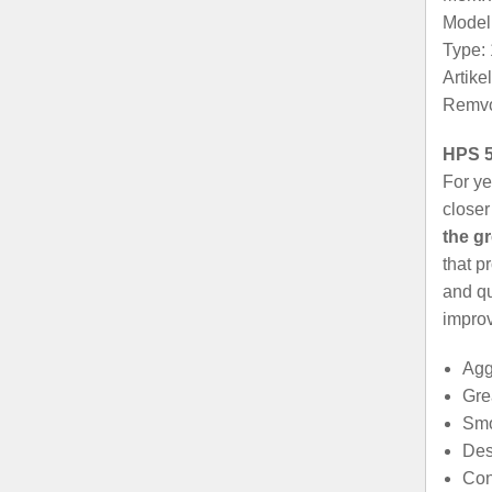
Model:
Type: 
Artik
Remvo
HPS 5
For ye
closer
the g
that p
and qu
improv
Agg
Gre
Smo
Des
Con