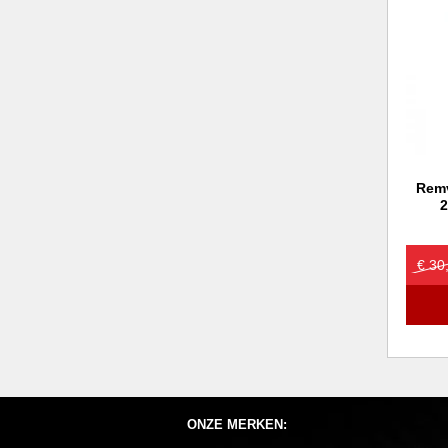
Remv
2
€ 30
ONZE MERKEN: