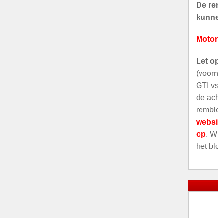
De rem
kunnen
Motor
Let o
(voorn
GTI vs
de ach
remblo
websi
op
. W
het bl