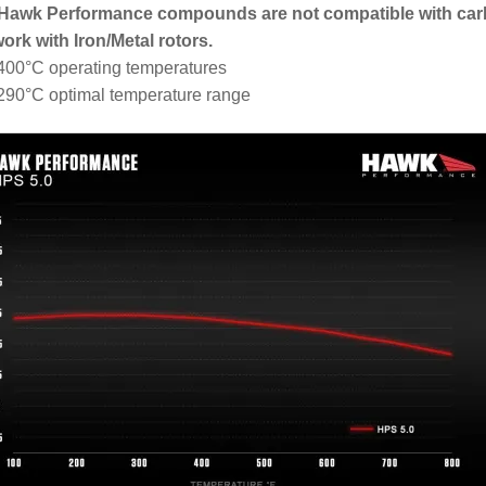
 Hawk Performance compounds are not compatible with car
work with Iron/Metal rotors.
400°C operating temperatures
290°C optimal temperature range