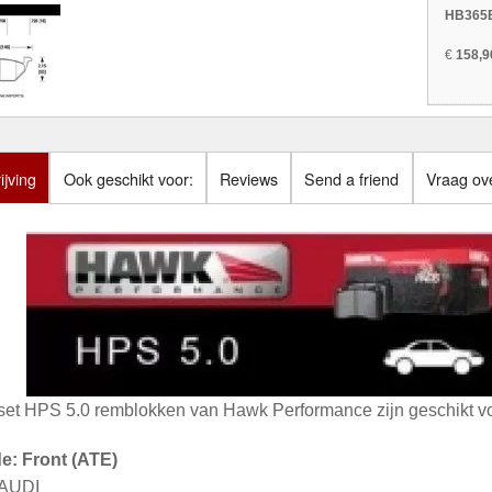
HB365B
€
158,9
jving
Ook geschikt voor:
Reviews
Send a friend
Vraag ove
set HPS 5.0 remblokken van Hawk Performance zijn geschikt vo
de: Front (ATE)
 AUDI