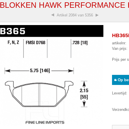
BLOKKEN HAWK PERFORMANCE H
Artikel
2084 van 5356
HB365B
artikelnr:
Van prijs:
Prijs per 
Op bes
Levertijd:
Verzendko