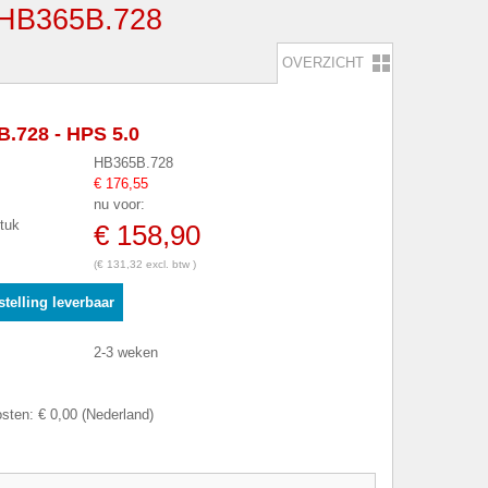
B365B.728
OVERZICHT
.728 - HPS 5.0
HB365B.728
€ 176,55
nu voor:
stuk
€ 158,90
(€ 131,32 excl. btw )
telling leverbaar
2-3 weken
sten: € 0,00 (Nederland)