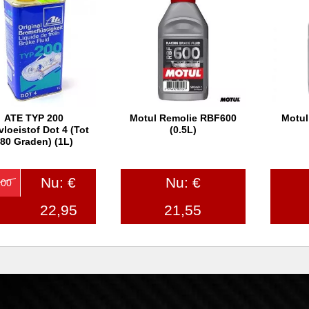
ATE TYP 200
Motul Remolie RBF600
Motul
In winkelwagen
In winkelwagen
In
loeistof Dot 4 (tot
(0.5L)
80 Graden) (1L)
Nu: €
Nu: €
,00
22,95
21,55