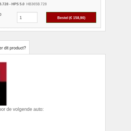
.728 - HPS 5.0
HB365B.728
0
Bestel (€
158,90
)
r dit product?
or de volgende auto: