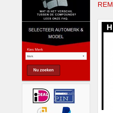
REM
Kies Merk
Nu zoeken