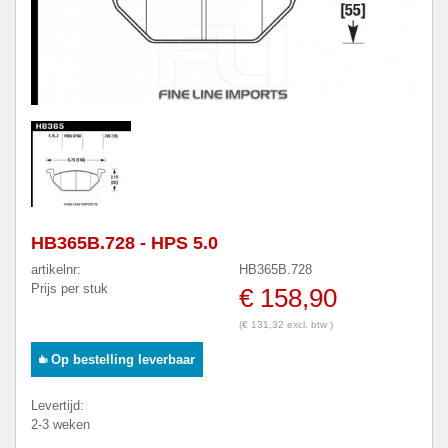
HB365B.728 - HPS 5.0
artikelnr:
HB365B.728
Prijs per stuk
€ 158,90
(€ 131,32 excl. btw )
Op bestelling leverbaar
Levertijd:
2-3 weken