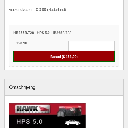
Verzendkosten: € 0,00 (Nederland)
HB365B.728 - HPS 5.0
HB365B.728
€
158,90
Bestel (€
158,90
)
Omschrijving