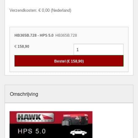
Verzendkosten: € 0,00 (Nederland)
HB365B.728 - HPS 5.0
HB365B.728
€
158,90
Bestel (€
158,90
)
Omschrijving