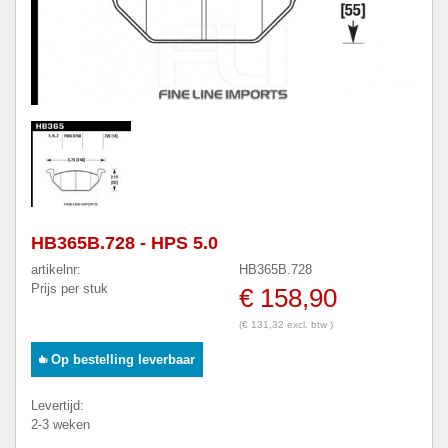
HB365B.728 - HPS 5.0
artikelnr:
HB365B.728
Prijs per stuk
€ 158,90
(€ 131,32 excl. btw )
Op bestelling leverbaar
Levertijd:
2-3 weken