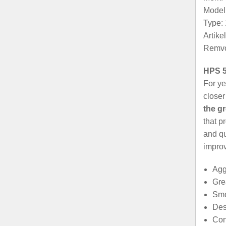
Model:
Type: 
Artik
Remvo
HPS 5
For ye
closer
the g
that p
and qu
improv
Agg
Gre
Smo
Des
Con