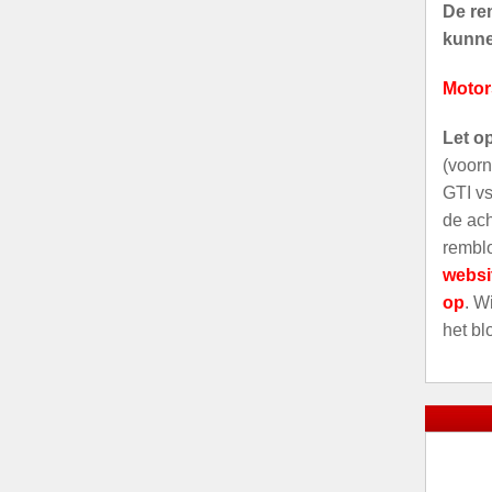
De rem
kunnen
Motor
Let o
(voorn
GTI vs
de ach
remblo
websi
op
. W
het bl