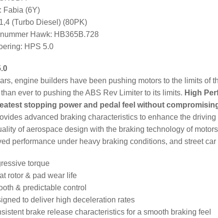
 Fabia (6Y)
1,4 (Turbo Diesel) (80PK)
elnummer Hawk: HB365B.728
ering: HPS 5.0
.0
ars, engine builders have been pushing motors to the limits of t
 than ever to pushing the ABS Rev Limiter to its limits.
High Per
reatest stopping power and pedal feel without compromisi
rovides advanced braking characteristics to enhance the drivi
ality of aerospace design with the braking technology of motorsp
ed performance under heavy braking conditions, and street car f
ressive torque
at rotor & pad wear life
oth & predictable control
igned to deliver high deceleration rates
sistent brake release characteristics for a smooth braking feel