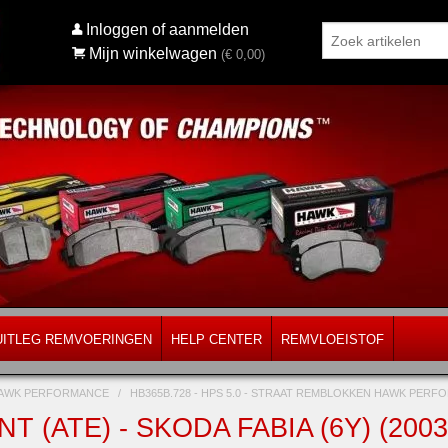
Inloggen of aanmelden
Mijn winkelwagen
(€
0,00
)
UITLEG REMVOERINGEN
HELP CENTER
REMVLOEISTOF
AWK PERFORMANCE
/
HB365B.728 - HPS 5.0 - STRAAT REMBLOKKEN HAWK PER
T (ATE) - SKODA FABIA (6Y) (20