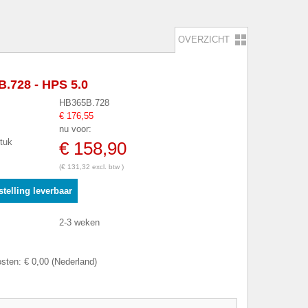
OVERZICHT
.728 - HPS 5.0
HB365B.728
€ 176,55
nu voor:
stuk
€ 158,90
(€ 131,32 excl. btw )
telling leverbaar
2-3 weken
sten: € 0,00 (Nederland)