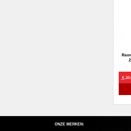
Remv
2
€ 30
ONZE MERKEN: