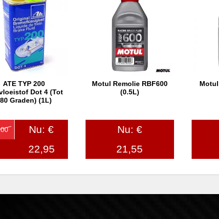
ATE TYP 200
Motul Remolie RBF600
Motul
In winkelwagen
In winkelwagen
In
loeistof Dot 4 (tot
(0.5L)
80 Graden) (1L)
Nu: €
Nu: €
,00
22,95
21,55