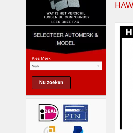
HAW
Kies Merk
Nu zoeken