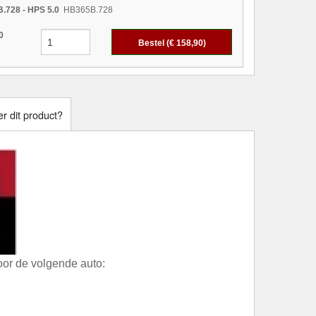
.728 - HPS 5.0
HB365B.728
0
Bestel (€
158,90
)
r dit product?
or de volgende auto: