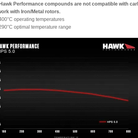
 Hawk Performance compounds are not compatible with car
work with Iron/Metal rotors.
400°C operating temperatures
290°C optimal temperature range