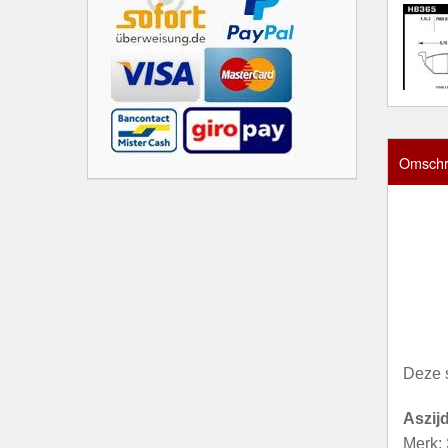
Omschri
Deze 
Aszij
Merk