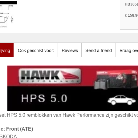
HB365B
€
158,9
jving
Ook geschikt voor:
Reviews
Send a friend
Vraag ove
set HPS 5.0 remblokken van Hawk Performance zijn geschikt vo
de: Front (ATE)
: SKODA