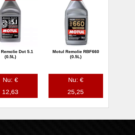
 Remolie Dot 5.1
Motul Remolie RBF660
 winkelwagen
In winkelwagen
(0.5L)
(0.5L)
Nu: €
Nu: €
12,63
25,25