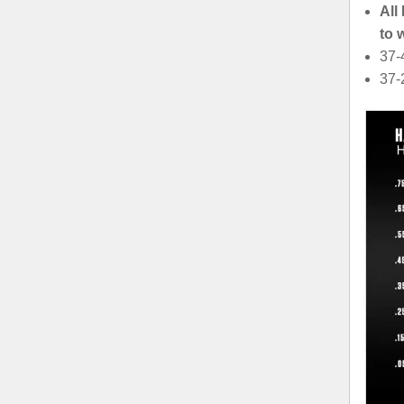
All
to 
37-
37-