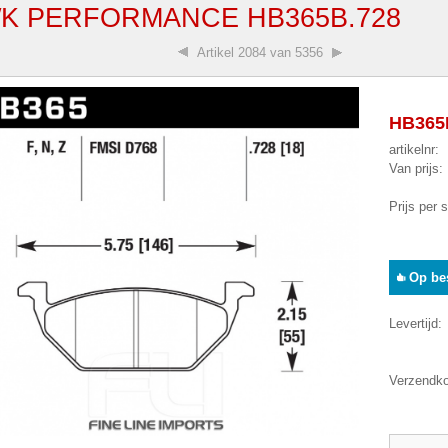
K PERFORMANCE HB365B.728
Artikel
2084 van 5356
HB365B
artikelnr:
Van prijs:
Prijs per 
Op bes
Levertijd:
Verzendko