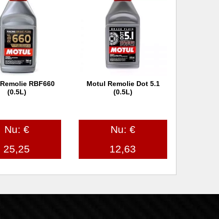
 Remolie RBF660
Motul Remolie Dot 5.1
 winkelwagen
In winkelwagen
(0.5L)
(0.5L)
Nu: €
Nu: €
25,25
12,63