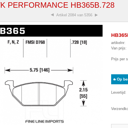
K PERFORMANCE HB365B.728
Artikel
2084 van 5356
HB365B
artikelnr:
Van prijs:
Prijs per 
Op bes
Levertijd:
Verzendko