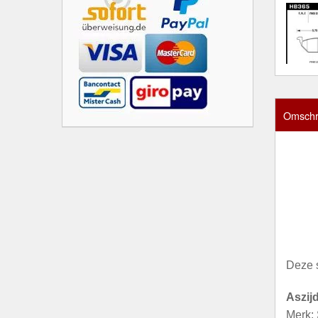
Omschri
Deze 
Aszij
Merk