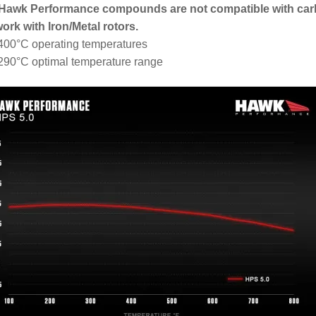
 Hawk Performance compounds are not compatible with car
work with Iron/Metal rotors.
400°C operating temperatures
290°C optimal temperature range