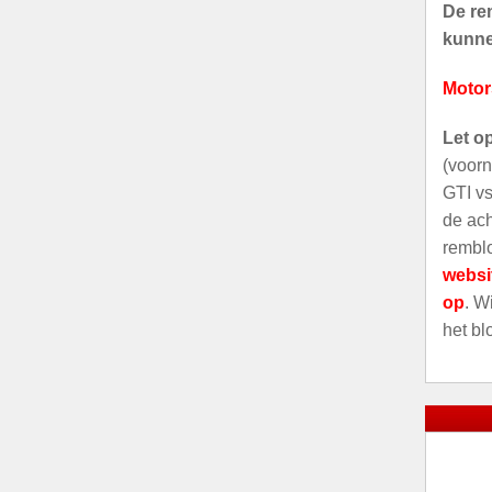
De rem
kunnen
Motor
Let o
(voorn
GTI vs
de ach
remblo
websi
op
. W
het bl