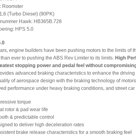
: Roomster
1,6 (Turbo Diesel) (90PK)
elnummer Hawk: HB365B.728
ering: HPS 5.0
.0
ars, engine builders have been pushing motors to the limits of t
 than ever to pushing the ABS Rev Limiter to its limits.
High Per
reatest stopping power and pedal feel without compromisi
rovides advanced braking characteristics to enhance the drivi
ality of aerospace design with the braking technology of motorsp
ed performance under heavy braking conditions, and street car f
ressive torque
at rotor & pad wear life
oth & predictable control
igned to deliver high deceleration rates
sistent brake release characteristics for a smooth braking feel