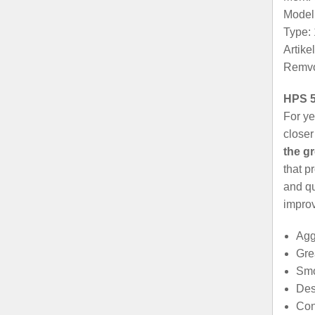
Model
Type: 
Artik
Remvo
HPS 5
For ye
closer
the g
that p
and qu
improv
Agg
Gre
Smo
Des
Con