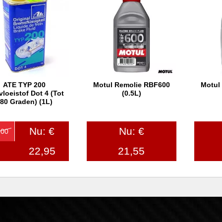
ATE TYP 200
Motul Remolie RBF600
Motul
In winkelwagen
In winkelwagen
In
loeistof Dot 4 (tot
(0.5L)
80 Graden) (1L)
Nu: €
Nu: €
,00
22,95
21,55