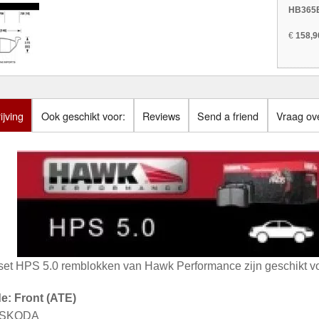
HB365B
€
158,9
jving
Ook geschikt voor:
Reviews
Send a friend
Vraag ove
set HPS 5.0 remblokken van Hawk Performance zijn geschikt vo
de: Front (ATE)
: SKODA