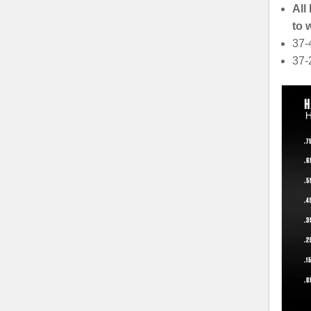
All
to 
37-
37-