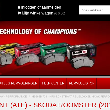
Inloggen of aanmelden
Mijn winkelwagen
(€
0,00
)
UITLEG REMVOERINGEN
HELP CENTER
REMVLOEISTOF
AWK PERFORMANCE
/
HB365B.728 - HPS 5.0 - STRAAT REMBLOKKEN HAWK PER
NT (ATE) - SKODA ROOMSTER (20