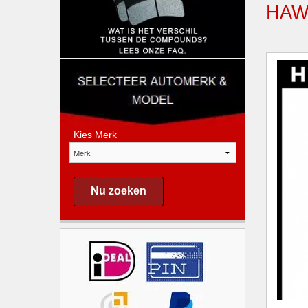
HAW
Kies Merk
Nu zoeken