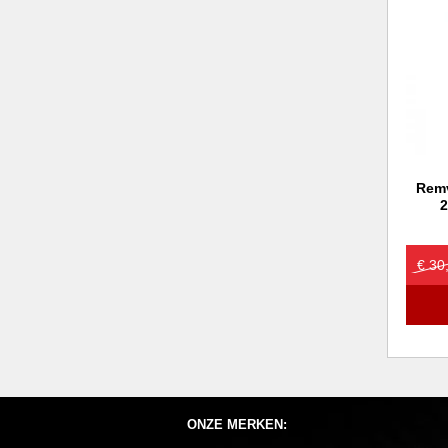
Remv
2
€ 30
ONZE MERKEN: