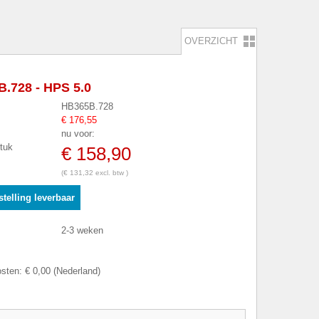
OVERZICHT
.728 - HPS 5.0
HB365B.728
€ 176,55
nu voor:
stuk
€ 158,90
(€ 131,32 excl. btw )
telling leverbaar
2-3 weken
sten: € 0,00 (Nederland)