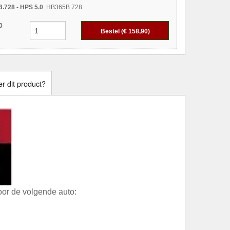
.728 - HPS 5.0
HB365B.728
0
Bestel (€
158,90
)
r dit product?
or de volgende auto: