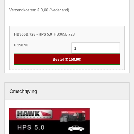
Verzendkosten: € 0,00 (Nederland)
HB365B.728 - HPS 5.0
HB365B.728
€
158,90
Bestel (€
158,90
)
Omschrijving