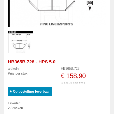
HB365B.728 - HPS 5.0
artikelnr:
HB365B.728
Prijs per stuk
€ 158,90
(€ 131,32 excl. btw )
Op bestelling leverbaar
Levertijd:
2-3 weken