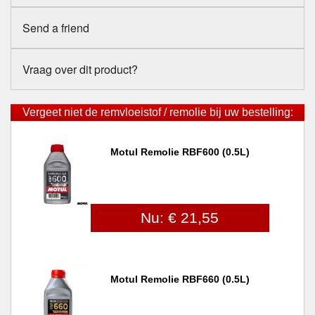
Send a friend
Vraag over dit product?
Vergeet niet de remvloeistof / remolie bij uw bestelling:
Motul Remolie RBF600 (0.5L)
Nu: € 21,55
Motul Remolie RBF660 (0.5L)