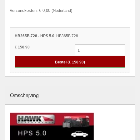
Verzendkosten: € 0,00 (Nederland)
HB365B.728 - HPS 5.0
HB365B.728
€
158,90
Bestel (€
158,90
)
Omschrijving