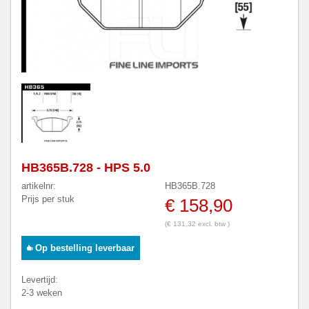
HB365B.728 - HPS 5.0
artikelnr:
HB365B.728
Prijs per stuk
€ 158,90
(€ 131,32 excl. btw )
Op bestelling leverbaar
Levertijd:
2-3 weken