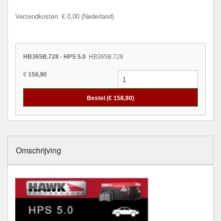
Verzendkosten: € 0,00 (Nederland)
HB365B.728 - HPS 5.0
HB365B.728
€
158,90
Bestel (€
158,90
)
Omschrijving