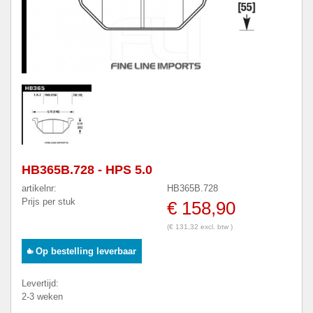
HB365B.728 - HPS 5.0
artikelnr:
HB365B.728
Prijs per stuk
€ 158,90
(€ 131,32 excl. btw )
Op bestelling leverbaar
Levertijd:
2-3 weken